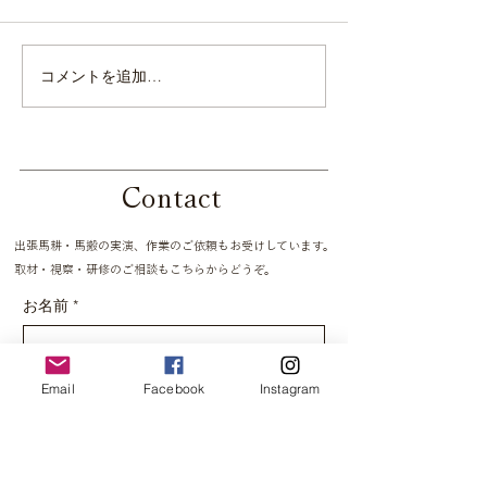
コメントを追加…
「馬と暮らす 馬と働く」
HCSA会員募集
「続・馬と暮らす 馬と働
田んぼ説明会を
く」再版のお知らせ。
す！
Contact
出張馬耕・馬搬の実演、作業のご依頼もお受けしています。
取材・視察・研修のご相談もこちらからどうぞ。
お名前
*
E-mail
*
Email
Facebook
Instagram
お問い合わせ内容
*